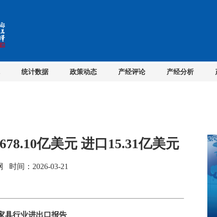
统计数据
政策动态
产经评论
产经分析
8.10亿美元 进口15.31亿美元
间：2026-03-21
家具行业进出口报告