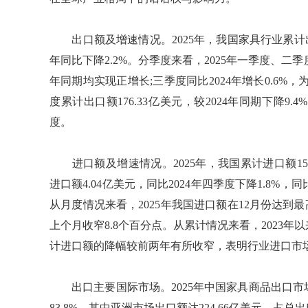
出口额及增速情况。2025年，我国家具行业累计出口额6
年同比下降2.2%。分季度来看，2025年一季度、二季度出
年同期均实现正增长;三季度同比2024年增长0.6%，
度累计出口额176.33亿美元，较2024年同期下降9.
度。
进口额及增速情况。2025年，我国累计进口额15.
进口额4.04亿美元，同比2024年四季度下降1.8%，
从月度情况来看，2025年我国进口额在12月份达到最高值
上个月收窄8.8个百分点。从累计情况来看，2023年
计进口额的降幅较前两年有所收窄，表明行业进口市
出口主要国际市场。2025年中国家具商品出口市
83.8%。其中亚洲市场出口额达224.66亿美元，占总