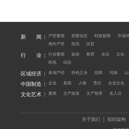
产经要闻
部委动态
时政新闻
市场
新 闻
海外产经
快讯
扶贫
行业要闻
旅游
教育
农业
文化
行 业
机电
综合
各地产经
特色之乡
招商
河南
山
区域经济
企业
新闻
人物
责任
企业文化
中国制造
要闻
文产政策
文产智库
名人访
文化艺术
关于我们
组织架构