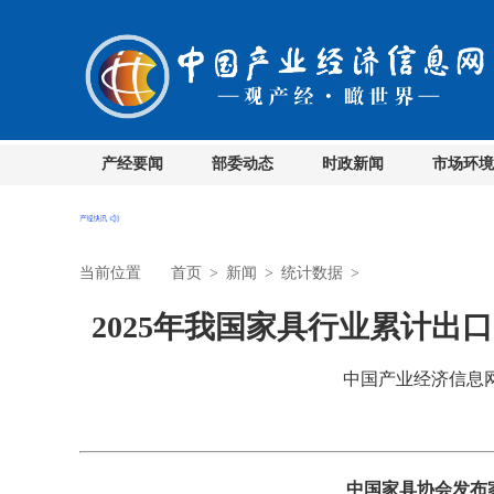
产经要闻
部委动态
时政新闻
市场环境
当前位置
首页
>
新闻
>
统计数据
>
2025年我国家具行业累计出口67
中国产业经济信息网 时
中国家具协会发布