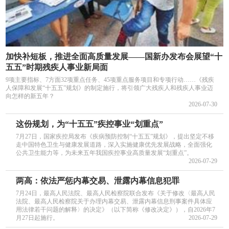
加快补短板，推进全面高质量发展——国新办发布会展望“十
五五”时期残疾人事业新局面
9项主要指标、7方面32项重点任务、45项重点服务项目和专项行动……《残疾
人保障和发展“十五五”规划》的制定施行，将引领广大残疾人和残疾人事业迈
向怎样的新五年？
2026-07-30
这份规划，为“十五五”疾控事业“划重点”
7月27日，国家疾控局发布《疾病预防控制“十五五”规划》，提出坚定不移
走中国特色卫生与健康发展道路，深入实施健康优先发展战略，全面强化
公共卫生能力等，为未来五年我国疾控事业高质量发展“划重点”。
2026-07-29
两高：依法严惩内幕交易、泄露内幕信息犯罪
7月24日，最高人民法院、最高人民检察院联合发布《关于修改〈最高人民
法院、最高人民检察院关于办理内幕交易、泄露内幕信息刑事案件具体应
用法律若干问题的解释〉的决定》（以下简称《修改决定》），自2026年7
月27日起施行。
2026-07-29