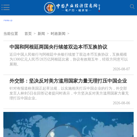
当前位置
首页
>
新闻
>
时政新闻
>
中国和阿根廷两国央行续签双边本币互换协议
近日中国人民银行与阿根廷中央银行续签了双边本币互换协议，互换规模
为1300亿元人民币/28万亿阿根廷比索，协议有效期五年，经双方同意可以
展期。
2026-08-07
外交部：坚决反对美方滥用国家力量无理打压中国企业
针对有报道称美国正起草法规，以实施相关打压中国企业的行为，外交部
发言人林剑5日在回答记者提问时表示，中方坚决反对美方滥用国家力量无
理打压中国企业。
2026-08-06