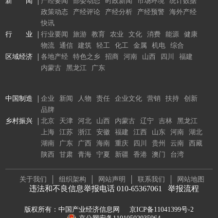
新 闻
产经要闻
部委动态
时政新闻
市场环境
统计数据
政策动态
产经评论
产经分析
产经预警
海外产经
快讯
行 业
行业要闻
旅游
教育
农业
文化
消费
能源
健康
物流
通信
建筑
轻工
化工
金属
机电
综合
区域经济
各地产经
特色之乡
招商
河南
山西
四川
福建
内蒙古
黑龙江
广东
中国制造
企业
新闻
人物
责任
企业文化
营销
扶持
创新
品牌
乡村振兴
北京
天津
河北
山西
内蒙古
辽宁
吉林
黑龙江
上海
江苏
浙江
安徽
福建
江西
山东
河南
湖北
湖南
广东
广西
海南
重庆
四川
贵州
云南
西藏
陕西
甘肃
青海
宁夏
新疆
香港
澳门
台湾
关于我们
组织架构
网站声明
联系我们
网站地图
违法和不良信息举报电话 010-65367061
举报流程
版权所有：中国产业经济信息网
京ICP备11041399号-2