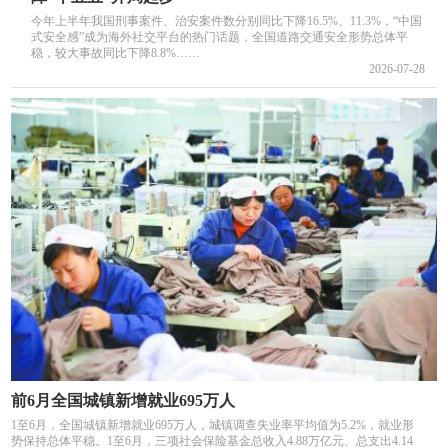
今年上半年我国刑事案件、治安案件数分别同比下降16.5%、11.3%，“中国
式安全感”成为海外社交平台的热门话题，全国道路交通安全形势总体平
稳，较大事故同比下降8.8%……
2026-07-28
前6月全国城镇新增就业695万人
1至6月，全国城镇新增就业695万人，城镇调查失业率平均值为5.2%，就业形
势保持总体平稳。1至6月，三项社会保险基金总收入4.88万亿元、总支出4.14