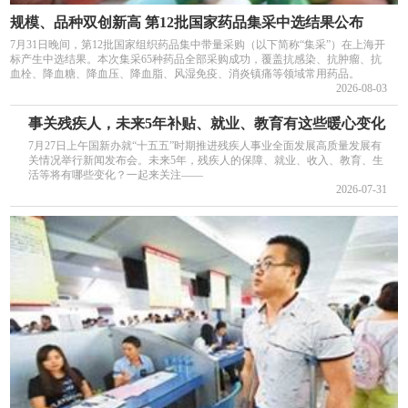
规模、品种双创新高 第12批国家药品集采中选结果公布
7月31日晚间，第12批国家组织药品集中带量采购（以下简称“集采”）在上海开
标产生中选结果。本次集采65种药品全部采购成功，覆盖抗感染、抗肿瘤、抗
血栓、降血糖、降血压、降血脂、风湿免疫、消炎镇痛等领域常用药品。
2026-08-03
事关残疾人，未来5年补贴、就业、教育有这些暖心变化
7月27日上午国新办就“十五五”时期推进残疾人事业全面发展高质量发展有
关情况举行新闻发布会。未来5年，残疾人的保障、就业、收入、教育、生
活等将有哪些变化？一起来关注——
2026-07-31