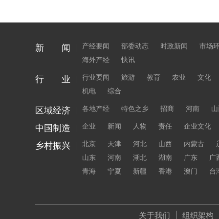
产经要闻
部委动态
时政新闻
市场
新 闻
海外产经
快讯
行业要闻
旅游
教育
农业
文化
行 业
机电
综合
各地产经
特色之乡
招商
河南
山
区域经济
企业
新闻
人物
责任
企业文化
中国制造
北京
天津
河北
山西
内蒙古
乡村振兴
山东
河南
湖北
湖南
广东
广
青海
宁夏
新疆
香港
澳门
台
关于我们
组织架构