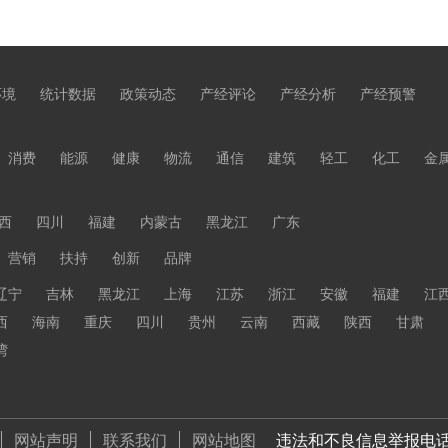
环境
统计数据
政策动态
产经评论
产经分析
产经预警
消费
能源
健康
物流
通信
建筑
轻工
化工
金
西
四川
福建
内蒙古
黑龙江
广东
营销
扶持
创新
品牌
辽宁
吉林
黑龙江
上海
江苏
浙江
安徽
福建
江
西
海南
重庆
四川
贵州
云南
西藏
陕西
甘肃
湾
网站声明
联系我们
网站地图
违法和不良信息举报电话 01