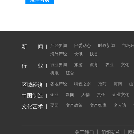
产经要闻
部委动态
时政新闻
市场
新 闻
海外产经
快讯
扶贫
行业要闻
旅游
教育
农业
文化
行 业
机电
综合
各地产经
特色之乡
招商
河南
山
区域经济
企业
新闻
人物
责任
企业文化
中国制造
要闻
文产政策
文产智库
名人访
文化艺术
关于我们
组织架构
网