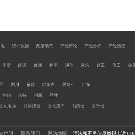
环境
统计数据
政策动态
产经评论
产经分析
产经预警
消费
能源
健康
物流
通信
建筑
轻工
化工
金
西
四川
福建
内蒙古
黑龙江
广东
营销
扶持
创新
品牌
文化名企
丝路观察
文化遗产
书画馆
文学馆
站声明
联系我们
网站地图
违法和不良信息举报电话 010-653