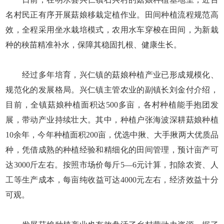
名村民正有序开展菇娘移栽定植作业。田间种植流程规范高
效，全程采用坐水栽培模式，农用水车穿梭在田间，为新栽
种的秧苗精准补水，保障其稳固扎根、健康生长。
经过多年培育，兴仁镇的菇娘种植产业已形成规模化、
规范化的发展格局。兴仁镇主管农业的副镇长刘金付介绍，
目前，全镇菇娘种植面积达500多亩，各村种植能手抱团发
展，带动产业持续壮大。其中，种植户张海波深耕菇娘种植
10余年，今年种植面积200亩，优选中揪、大手揪两大优质品
种，凭借成熟的种植经验和精细化的田间管理，预计亩产可
达3000斤左右。按照市场价每斤5—6元计算，扣除农资、人
工等生产成本，每亩纯收益可达4000元左右，经济效益十分
可观。