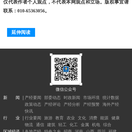
仅代表作者个人观点，不代表本网观点和立场。版权事宜请
联系：010-65363056。
延伸阅读
微信公众号
新 闻
产经要闻
部委动态
时政新闻
市场环境
统计数据
政策动态
产经评论
产经分析
产经预警
海外产经
快讯
行 业
行业要闻
旅游
教育
农业
文化
消费
能源
健康
物流
通信
建筑
轻工
化工
金属
机电
综合
区域经济
各地产经
特色之乡
招商
河南
山西
四川
福建