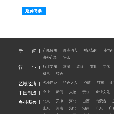
延伸阅读
产经要闻
部委动态
时政新闻
市场
新 闻
海外产经
快讯
行业要闻
旅游
教育
农业
文化
行 业
机电
综合
各地产经
特色之乡
招商
河南
山
区域经济
企业
新闻
人物
责任
企业文化
中国制造
北京
天津
河北
山西
内蒙古
乡村振兴
山东
河南
湖北
湖南
广东
广