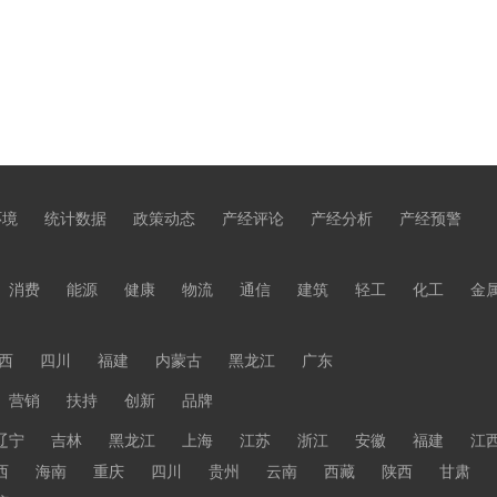
环境
统计数据
政策动态
产经评论
产经分析
产经预警
消费
能源
健康
物流
通信
建筑
轻工
化工
金
西
四川
福建
内蒙古
黑龙江
广东
营销
扶持
创新
品牌
辽宁
吉林
黑龙江
上海
江苏
浙江
安徽
福建
江
西
海南
重庆
四川
贵州
云南
西藏
陕西
甘肃