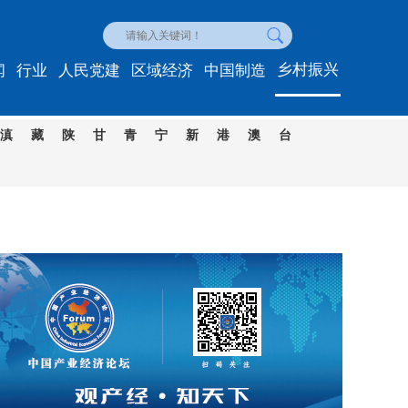
乡村振兴
闻
行业
人民党建
区域经济
中国制造
滇
藏
陕
甘
青
宁
新
港
澳
台