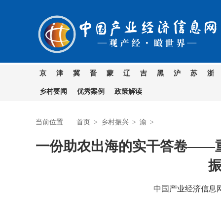
京
津
冀
晋
蒙
辽
吉
黑
沪
苏
浙
乡村要闻
优秀案例
政策解读
当前位置
首页
>
乡村振兴
>
渝
>
一份助农出海的实干答卷——
中国产业经济信息网 时