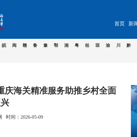
首页
新
皖
闽
赣
鲁
豫
鄂
湘
粤
桂
琼
渝
川
黔
重庆海关精准服务助推乡村全面
振兴
间：2026-05-09