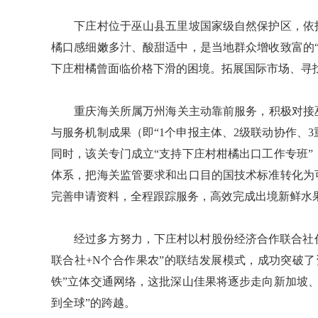
下庄村位于巫山县五里坡国家级自然保护区，依托
橘口感细嫩多汁、酸甜适中，是当地群众增收致富的
下庄柑橘曾面临价格下滑的困境。拓展国际市场、寻
重庆海关所属万州海关主动靠前服务，积极对接巫山
与服务机制成果（即“1个申报主体、2级联动协作、
同时，该关专门成立“支持下庄村柑橘出口工作专班
体系，把海关监管要求和出口目的国技术标准转化为
完善申请资料，全程跟踪服务，高效完成出境新鲜水
经过多方努力，下庄村以村股份经济合作联合社作
联合社+N个合作果农”的联结发展模式，成功突破
铁”立体交通网络，这批深山佳果将逐步走向新加坡
到全球”的跨越。