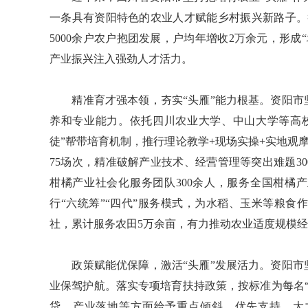
一条具有资阳特色的农业人才赋能乡村振兴新路子。截
5000余户农户抱团发展，户均年增收2万余元，形
产业振兴注入强劲人才活力。
精准育才强本领，夯实“头雁”能力根基。资阳市坚
养和专业能力。依托四川农业大学、中山大学等高校
徒”帮带培育机制，推行理论教学+现场实操+实地观
75场次，精准破解产业技术、经营管理等突出难题3
柑橘产业社会化服务团队300余人，服务全国柑橘产业
行“六统筹”“四代”服务模式，为水稻、玉米等粮
社，累计服务农田5万余亩，有力推动农业适度规模
政策赋能优保障，激活“头雁”发展活力。资阳市坚
业保驾护航。落实专项培育扶持政策，按标准为每名“
贷、产业落地等方面给予重点倾斜、优先支持。大