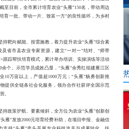
至目前，全市累计培育农业“头雁”150名，带动周边
成“培育一批、带动一片、致富一方”的良性循环，为乡村
持靶向赋能、按需施教，着力提升农业“头雁”综合素
及省市县农业专家资源，建立“一对一”结对、“师带
摩+跟踪帮扶培育模式，累计举办培训、实操演练等活动
00余个。示范学员成效凸显，“头雁”余秀红组建雁江区
10万亩以上，产值超1000万元；“头雁”杨勇创新推
食作物提供全链条社会化服务，领办合作社获评全国示范
经营。
持政策护航、要素倾斜，全方位为农业“头雁”创新创
头雁”发放2000元培育经费补助，在项目申报、金融信
力支持“头雁”牵头开展农业科技攻关与成果转化，扶