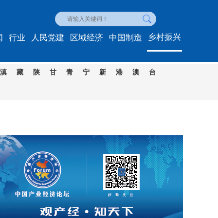
乡村振兴
闻
行业
人民党建
区域经济
中国制造
滇
藏
陕
甘
青
宁
新
港
澳
台