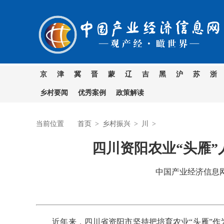
京
津
冀
晋
蒙
辽
吉
黑
沪
苏
浙
乡村要闻
优秀案例
政策解读
当前位置
首页
>
乡村振兴
>
川
>
四川资阳农业“头雁
中国产业经济信息网 时
近年来，四川省资阳市坚持把培育农业“头雁”作