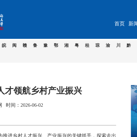
首页
新
皖
闽
赣
鲁
豫
鄂
湘
粤
桂
琼
渝
川
黔
”人才领航乡村产业振兴
间：2026-06-02
为推进乡村人才振兴、产业振兴的关键抓手，探索走出