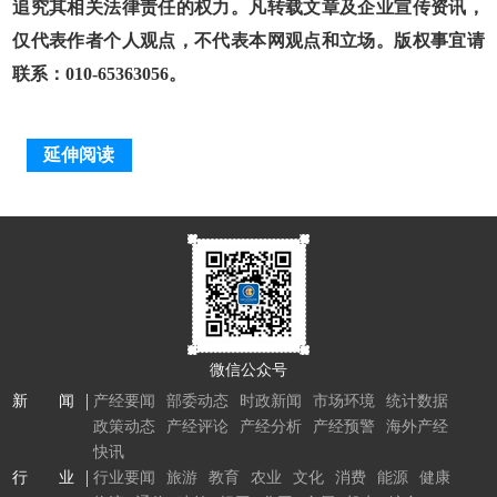
追究其相关法律责任的权力。凡转载文章及企业宣传资讯，
仅代表作者个人观点，不代表本网观点和立场。版权事宜请
联系：010-65363056。
延伸阅读
微信公众号
新 闻
产经要闻
部委动态
时政新闻
市场环境
统计数据
政策动态
产经评论
产经分析
产经预警
海外产经
快讯
行 业
行业要闻
旅游
教育
农业
文化
消费
能源
健康