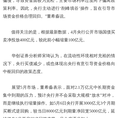
偏慢，导致资金面较为宽松，主要市场利率过度向下偏离政
策利率。因此，央行主动进行‘削峰填谷’操作，旨在引导市
场资金价格合理回归。”董希淼说。
值得关注的是，根据最新数据，4月央行公开市场国债买
卖净投放400亿元，较此前小幅缩量100亿元。
华创证券分析师宋琦认为，在流动性环境相对充裕的情
况下，央行买债减少，或也体现出央行有意引导资金价格向
中枢回归的政策态度。
展望5月市场，董希淼表示，面对2.1万亿元中长期资金
集中到期的压力，预计央行并不会采取大规模“放水”对冲，
而是继续执行缩量操作。如5月6日央行开展3000亿元3个月期
买断式逆回购，较当日8000亿元到期量净回笼5000亿元，延