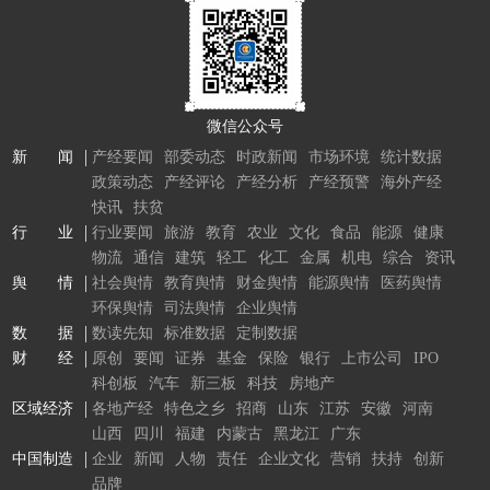
微信公众号
新 闻
产经要闻
部委动态
时政新闻
市场环境
统计数据
政策动态
产经评论
产经分析
产经预警
海外产经
快讯
扶贫
行 业
行业要闻
旅游
教育
农业
文化
食品
能源
健康
物流
通信
建筑
轻工
化工
金属
机电
综合
资讯
舆 情
社会舆情
教育舆情
财金舆情
能源舆情
医药舆情
环保舆情
司法舆情
企业舆情
数 据
数读先知
标准数据
定制数据
财 经
原创
要闻
证券
基金
保险
银行
上市公司
IPO
科创板
汽车
新三板
科技
房地产
区域经济
各地产经
特色之乡
招商
山东
江苏
安徽
河南
山西
四川
福建
内蒙古
黑龙江
广东
中国制造
企业
新闻
人物
责任
企业文化
营销
扶持
创新
品牌