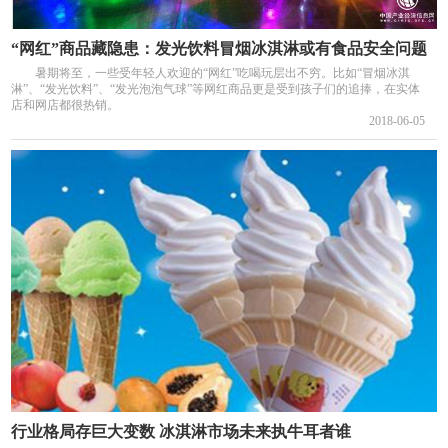
“网红”商品藏隐患：发光饮料冒烟冰淇淋或有食品安全问题
暑期将至，一些受年轻人欢迎的“网红”吃喝玩层出不穷。比如“冒烟冰淇
淋”、“发光饮料”、“发光泡泡气球”等网红商品更是受到孩子们的追捧，在实体
店和网店都很热销。
2018-06-05
行业格局存巨大变数 冰淇淋市场未来执牛耳者谁