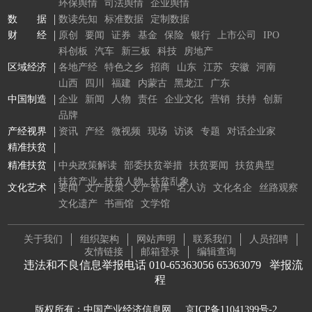
环保舆情
司法舆情
企业舆情
数 据
数读先知
标准数据
定制数据
财 经
原创
要闻
证券
基金
保险
银行
上市公司
IPO
科创板
汽车
新三板
科技
房地产
区域经济
各地产经
特色之乡
招商
山东
江苏
安徽
河南
山西
四川
福建
内蒙古
黑龙江
广东
中国制造
企业
新闻
人物
责任
企业文化
营销
扶持
创新
品牌
产经视界
资讯
产经
微视频
现场
访谈
专题
对话企业家
精准扶贫
精准扶贫
中央政策解读
部委扶贫举措
扶贫要闻
扶贫典型
扶贫产业
扶贫人物
扶贫乱象
文化艺术
要闻
文产政策
文产智库
名人访
文化名企
丝路观察
文化遗产
书画馆
文学馆
关于我们
组织架构
网站声明
联系我们
人员招聘
友情链接
邮箱登录
编辑查询
违法和不良信息举报电话 010-65363056 65363079
举报流
程
版权所有：中国产业经济信息网
京ICP备11041399号-2