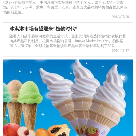
据行业分析报告显示，中国冰淇淋市场规模已超千亿元，成为全球第一大市
场。2017年，伊利、蒙牛、和路雪、八喜、雀巢五大品牌的销售额占据总体市
场的前五位。
2018-07-20
冰淇淋市场有望迎来“植物时代”
随着人们越来越倾向健康的生活方式，更多的消费者选择植物饮食以代替
肉类产品和乳制品。根据市场咨询公司（Innova Market Insights）的数据，
2013—2017年，全球植物基食物饮料产品年复合增长率达到了62%。
2019-04-17