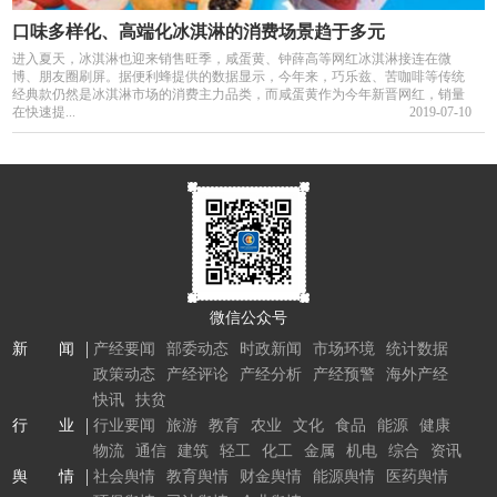
口味多样化、高端化冰淇淋的消费场景趋于多元
进入夏天，冰淇淋也迎来销售旺季，咸蛋黄、钟薛高等网红冰淇淋接连在微
博、朋友圈刷屏。据便利蜂提供的数据显示，今年来，巧乐兹、苦咖啡等传统
经典款仍然是冰淇淋市场的消费主力品类，而咸蛋黄作为今年新晋网红，销量
在快速提...
2019-07-10
微信公众号
新 闻
产经要闻
部委动态
时政新闻
市场环境
统计数据
政策动态
产经评论
产经分析
产经预警
海外产经
快讯
扶贫
行 业
行业要闻
旅游
教育
农业
文化
食品
能源
健康
物流
通信
建筑
轻工
化工
金属
机电
综合
资讯
舆 情
社会舆情
教育舆情
财金舆情
能源舆情
医药舆情