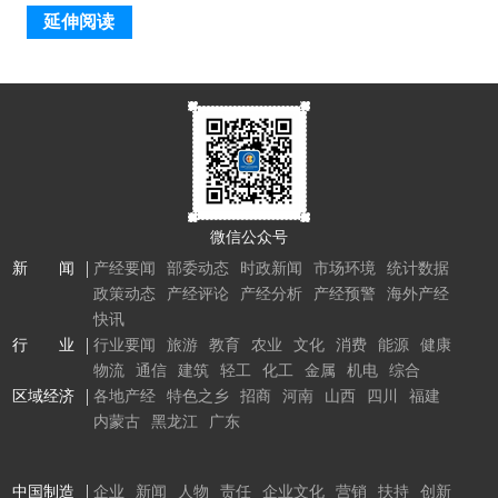
延伸阅读
微信公众号
新 闻
产经要闻
部委动态
时政新闻
市场环境
统计数据
政策动态
产经评论
产经分析
产经预警
海外产经
快讯
行 业
行业要闻
旅游
教育
农业
文化
消费
能源
健康
物流
通信
建筑
轻工
化工
金属
机电
综合
区域经济
各地产经
特色之乡
招商
河南
山西
四川
福建
内蒙古
黑龙江
广东
中国制造
企业
新闻
人物
责任
企业文化
营销
扶持
创新