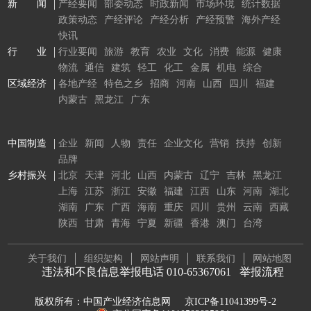
新 闻
产经要闻
部委动态
时政新闻
市场环境
统计数据
政策动态
产经评论
产经分析
产经预警
海外产经
快讯
行 业
行业要闻
旅游
教育
农业
文化
消费
能源
健康
物流
通信
建筑
轻工
化工
金属
机电
综合
区域经济
各地产经
特色之乡
招商
河南
山西
四川
福建
内蒙古
黑龙江
广东
中国制造
企业
新闻
人物
责任
企业文化
营销
扶持
创新
品牌
乡村振兴
北京
天津
河北
山西
内蒙古
辽宁
吉林
黑龙江
上海
江苏
浙江
安徽
福建
江西
山东
河南
湖北
湖南
广东
广西
海南
重庆
四川
贵州
云南
西藏
陕西
甘肃
青海
宁夏
新疆
香港
澳门
台湾
关于我们
组织架构
网站声明
联系我们
网站地图
违法和不良信息举报电话 010-65367061
举报流程
版权所有：中国产业经济信息网
京ICP备11041399号-2