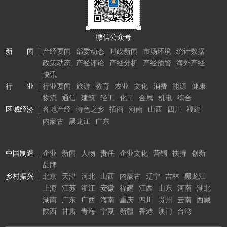
微信公众号
新 闻
产经要闻
部委动态
时政新闻
市场环境
统计数据
政策动态
产经评论
产经分析
产经预警
海外产经
快讯
行 业
行业要闻
旅游
教育
农业
文化
消费
能源
健康
物流
通信
建筑
轻工
化工
金属
机电
综合
区域经济
各地产经
特色之乡
招商
河南
山西
四川
福建
内蒙古
黑龙江
广东
中国制造
企业
新闻
人物
责任
企业文化
营销
扶持
创新
品牌
乡村振兴
北京
天津
河北
山西
内蒙古
辽宁
吉林
黑龙江
上海
江苏
浙江
安徽
福建
江西
山东
河南
湖北
湖南
广东
广西
海南
重庆
四川
贵州
云南
西藏
陕西
甘肃
青海
宁夏
新疆
香港
澳门
台湾