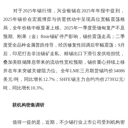
对于2025年锡行情，兴业银锡在2025年年报中提到，
2025年锡价在宏观博弈与供需扰动中呈现高位宽幅震荡格
局，全年价格中枢显著上移。2025年一季度受缅甸复产不及
预期、刚果（金）Bisie锡矿停产影响，锡价震荡走高；二季
度受全品种金属普跌传导，经历修复性回调后窄幅震荡；9月
后，印尼打击非法锡矿走私、精锡出口下滑引发供给担忧，
叠加美联储降息带来的流动性宽松预期，锡价重心持续上移
并在年末突破关键阻力位。全年LME三月期货锡均价34086
美元/吨，同比增长12.7%；SHFE锡主力合约均价273932元/
吨，同比增长10.3%。
获机构密集调研
值得一提的是，近期，不少锡行业上市公司受到机构密