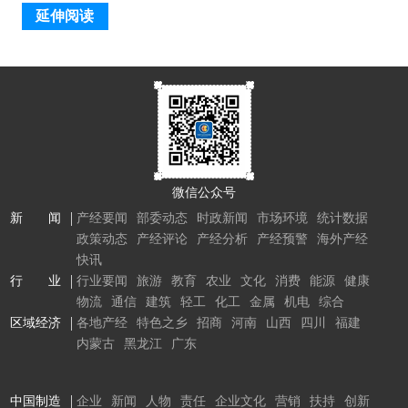
延伸阅读
微信公众号
新 闻
产经要闻
部委动态
时政新闻
市场环境
统计数据
政策动态
产经评论
产经分析
产经预警
海外产经
快讯
行 业
行业要闻
旅游
教育
农业
文化
消费
能源
健康
物流
通信
建筑
轻工
化工
金属
机电
综合
区域经济
各地产经
特色之乡
招商
河南
山西
四川
福建
内蒙古
黑龙江
广东
中国制造
企业
新闻
人物
责任
企业文化
营销
扶持
创新