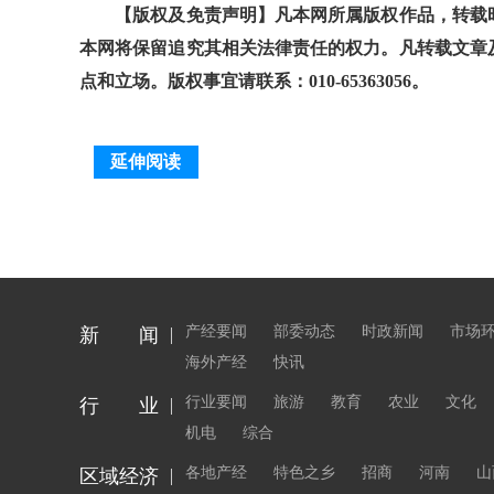
【版权及免责声明】凡本网所属版权作品，转载时
本网将保留追究其相关法律责任的权力。凡转载文章
点和立场。版权事宜请联系：010-65363056。
延伸阅读
产经要闻
部委动态
时政新闻
市场
新 闻
海外产经
快讯
行业要闻
旅游
教育
农业
文化
行 业
机电
综合
各地产经
特色之乡
招商
河南
山
区域经济