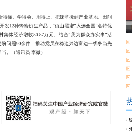
得懂、学得会、用得上。把课堂搬到产业基地、田间
发12种蜂蜜衍生产品，“佤山黑蜜”入选全国“名特优
动村集体经济增收80.87万元。结合“我为群众办实事”活
愁盼问题90余件，推动党员在稳边兴边富边一线争当先
担当。（通讯员 李微）