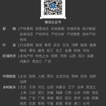
微信公众号
新 闻
产经要闻
部委动态
时政新闻
市场环境
统计数据
政策动态
产经评论
产经分析
产经预警
海外产经
快讯
行 业
行业要闻
旅游
教育
农业
文化
消费
能源
健康
物流
通信
建筑
轻工
化工
金属
机电
综合
区域经济
各地产经
特色之乡
招商
河南
山西
四川
福建
内蒙古
黑龙江
广东
中国制造
企业
新闻
人物
责任
企业文化
营销
扶持
创新
品牌
乡村振兴
北京
天津
河北
山西
内蒙古
辽宁
吉林
黑龙江
上海
江苏
浙江
安徽
福建
江西
山东
河南
湖北
湖南
广东
广西
海南
重庆
四川
贵州
云南
西藏
陕西
甘肃
青海
宁夏
新疆
香港
澳门
台湾