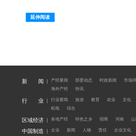
延伸阅读
产经要闻
部委动态
时政新闻
市场
新 闻
海外产经
快讯
行业要闻
旅游
教育
农业
文化
行 业
机电
综合
各地产经
特色之乡
招商
河南
山
区域经济
企业
新闻
人物
责任
企业文化
中国制造