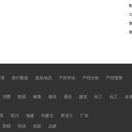
环境
统计数据
政策动态
产经评论
产经分析
产经预警
消费
能源
健康
物流
通信
建筑
轻工
化工
金
西
四川
福建
内蒙古
黑龙江
广东
营销
扶持
创新
品牌