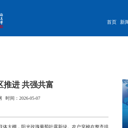
首页
新
区推进 共强共富
间：2026-05-07
体大棚，阳光玫瑰葡萄吐露新绿。农户穿梭在整齐排