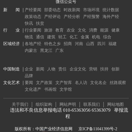
微信公众号
新 闻
产经要闻
部委动态
时政新闻
市场环境
统计数据
政策动态
产经评论
产经分析
产经预警
海外产经
快讯
扶贫
行 业
行业要闻
旅游
教育
农业
文化
消费
能源
健康
物流
通信
建筑
轻工
化工
金属
机电
综合
区域经济
各地产经
特色之乡
招商
河南
山西
四川
福建
内蒙古
黑龙江
广东
中国制造
企业
新闻
人物
责任
企业文化
营销
扶持
创新
品牌
文化艺术
要闻
文产政策
文产智库
名人访
文化名企
丝路观察
文化遗产
书画馆
文学馆
关于我们
组织架构
网站声明
联系我们
网站地图
违法和不良信息举报电话 010-65363056 65363079
举报流
程
版权所有：中国产业经济信息网
京ICP备11041399号-2