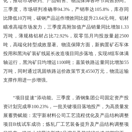
化，推动市场研判、产品销售、物流保障各环节高效协同。
三季度，市场研判准确率94.3%，产销率达105.8%，库存同
比降低10万吨，碳钢产品运作增效同比提升23.64元/吨。铝材
瞄准高端市场发力，三季度高附加值产品销量同比增加1.33
万吨，薄规格铝材占比72.92%，双零箔月均投放量超2500
吨，高端化转型成效显著。物流保障方面，新购置矿石车体
投用和黑沟矿装矿线延长改造项目同步落地，实现8组车体满
轴运行，黑沟矿日均增运1100吨；嘉策铁路运量同比增加55
万吨，同时通过巩固铁路运价政策节支4550万元，物流运输
支撑作用进一步增强。
“项目提速”添动能。三季度，酒钢集团公司固定资产投
资计划完成率100.23%，一批关键项目落地投产，为高质量发
展蓄势赋能：宏宇新材料公司工艺流程优化及产品结构调整
项目B线试车成功；炼轧厂工艺装备提升及产品结构调整项