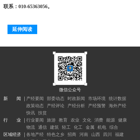
联系：010-65363056。
延伸阅读
微信公众号
新 闻
产经要闻
部委动态
时政新闻
市场环境
统计数据
政策动态
产经评论
产经分析
产经预警
海外产经
快讯
扶贫
行 业
行业要闻
旅游
教育
农业
文化
消费
能源
健康
物流
通信
建筑
轻工
化工
金属
机电
综合
区域经济
各地产经
特色之乡
招商
河南
山西
四川
福建