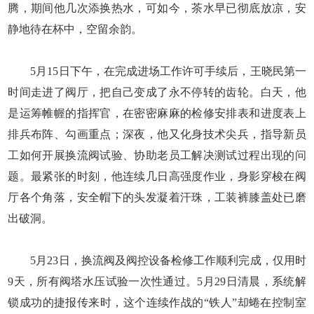
腾，期间他几次添换热水，可如今，茶水早已彻底放凉，安
静地待在杯中，空留余韵。
5月15日下午，在完成进场工作许可手续后，王晓民第一
时间走进了阀厅，把自己变成了永不停转的齿轮。白天，他
是运筹帷幄的指挥官，在密密麻麻的检修安排表和进度表上
排兵布阵、勾画重点；深夜，他又化身技术尖兵，指导新员
工如何开展换流阀试验、协助老员工解决测试过程出现的问
题。最紧张的时刻，他连续几日高强度作业，身影穿梭在阀
厅各个角落，安全帽下的头发凝着汗珠，工装裤膝盖处已磨
出破洞。
5月23日，换流阀及阀控设备检修工作顺利完成，仅用时
9天，所有阀塔水压试验一次性通过。5月29日清晨，系统解
锁成功的捷报传来时，这个连续作战的“铁人”却蜷在控制室