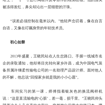
被冻得发红，鼻尖却沁出一层细密的汗珠。
“误差必须控制在毫米以内。”他轻声念叨着，像在自言
自语，又像在叮嘱身旁的年轻技术员。
初心如磐
2013年盛夏，王晓民站在人生岔路口。手握一线城市名
企的录取通知，他却将目光转向家乡许昌，成为中国电气装
备所属许继柔性输电公司的一名助理产品设计师。面对他人
的不解，他总说“回报家乡就是我的小小心愿”。
车间实习的第一课，师傅指着银灰色的换流阀样机
说：“这是直流输电的‘心脏’，差一毫，损千里。”王晓民仰头