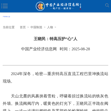
当前位置
首页
>
中国制造
>
人物
>
王晓民：特高压护“心”人
中国产业经济信息网 时间：2025-08-28
2024年深冬，哈密—重庆特高压直流工程巴里坤换流站
现场。
天山北麓的风裹挟着雪粒，呼啸着掠过换流站的铁灰色
外墙。换流阀阀厅内，暖黄色的灯光下，王晓民正半跪在阀
塔上，一寸一寸进行阀组件及零部件的检测校核。他的指尖