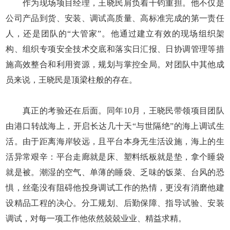
作为现场项目经理，王晓民肩负着千钧重担。他不仅是
公司产品到货、安装、调试高质量、高标准完成的第一责任
人，还是团队的“大管家”。他通过建立有效的现场组织架
构、组织专项安全技术交底和落实日汇报、日协调管理等措
施高效整合和利用资源，规划与掌控全局。对团队中其他成
员来说，王晓民是顶梁柱般的存在。
真正的考验还在后面。同年10月，王晓民带领项目团队
由港口转战海上，开启长达几十天“与世隔绝”的海上调试生
活。由于距离海岸较远，且平台本身无生活设施，海上的生
活异常艰辛：平台走廊就是床、塑料纸板就是垫，拿个睡袋
就是被。潮湿的空气、单薄的睡袋、乏味的饭菜、台风的恐
惧，丝毫没有阻碍他投身调试工作的热情，更没有消磨他建
设精品工程的决心。分工规划、后勤保障、指导试验、安装
调试，对每一项工作他依然兢兢业业、精益求精。