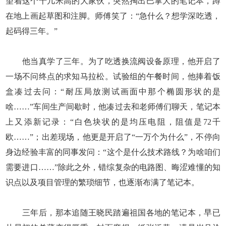
望着这个十几米高的大家伙，突然掏出巴掌大的笔记本，蹲
在地上画起草图和注脚。师傅笑了：“急什么？想学深吃透，
起码得三年。”
他当真学了三年。为了吃透换流阀设备原理，他开启了
一场不问终点的求知马拉松。试验组的午餐时间，他捧着饭
盒凑过去问：“耐压局放测试画面中那个椭圆形状的是
啥……”车间生产间歇时，他凑过去和老师傅们聊天，笔记本
上又添新记录：“白色块状的是均压电阻，阻值是72千
欧……”；出差现场，他更是开启了“一万个为什么”，不停向
身边经验丰富的同事发问：“这个是什么技术路线？为啥咱们
需要进口……”除此之外，错综复杂的电路图、晦涩难懂的知
识点以及项目管理的繁琐细节，也逐渐布满了笔记本。
三年后，那本追随王晓民踏遍祖国各地的笔记本，早已