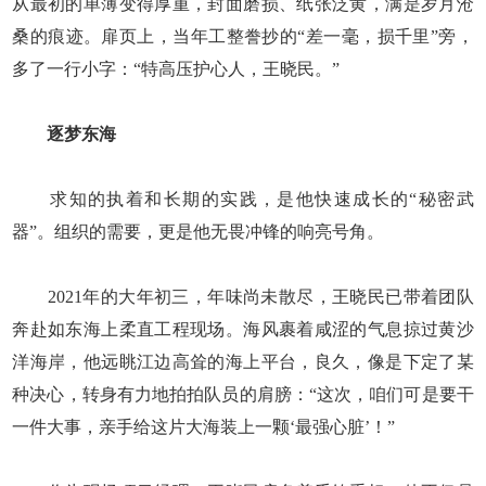
从最初的单薄变得厚重，封面磨损、纸张泛黄，满是岁月沧
桑的痕迹。扉页上，当年工整誊抄的“差一毫，损千里”旁，
多了一行小字：“特高压护心人，王晓民。”
逐梦东海
求知的执着和长期的实践，是他快速成长的“秘密武
器”。组织的需要，更是他无畏冲锋的响亮号角。
2021年的大年初三，年味尚未散尽，王晓民已带着团队
奔赴如东海上柔直工程现场。海风裹着咸涩的气息掠过黄沙
洋海岸，他远眺江边高耸的海上平台，良久，像是下定了某
种决心，转身有力地拍拍队员的肩膀：“这次，咱们可是要干
一件大事，亲手给这片大海装上一颗‘最强心脏’！”