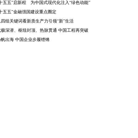
“十五五”启新程 为中国式现代化注入“绿色动能”
“十五五”金融强国建设重点圈定
从四组关键词看新质生产力引领“新”生活
北极深潜、枢纽封顶、热脉贯通 中国工程再突破
扬帆出海 中国企业步履铿锵