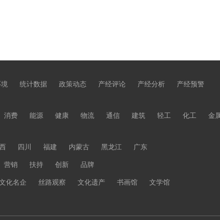
环境
统计数据
政策动态
产经评论
产经分析
产经预警
消费
能源
健康
物流
通信
建筑
轻工
化工
金
西
四川
福建
内蒙古
黑龙江
广东
营销
扶持
创新
品牌
文化名企
丝路观察
文化遗产
书画馆
文学馆