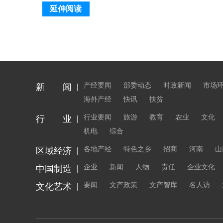
延伸阅读
产经要闻
部委动态
时政新闻
市场
新 闻
海外产经
快讯
扶贫
行业要闻
旅游
教育
农业
文化
行 业
机电
综合
各地产经
特色之乡
招商
河南
山
区域经济
企业
新闻
人物
责任
企业文化
中国制造
要闻
文产政策
文产智库
名人访
文化艺术