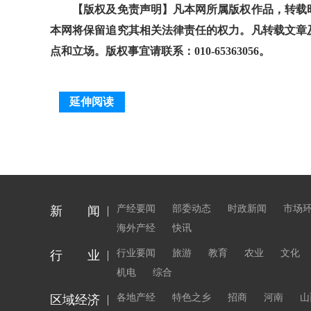
【版权及免责声明】凡本网所属版权作品，转载时
本网将保留追究其相关法律责任的权力。凡转载文章
点和立场。版权事宜请联系：010-65363056。
延伸阅读
产经要闻
部委动态
时政新闻
市场
新 闻
海外产经
快讯
行业要闻
旅游
教育
农业
文化
行 业
机电
综合
各地产经
特色之乡
招商
河南
山
区域经济