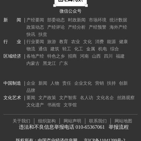
微信公众号
新 闻
产经要闻
部委动态
时政新闻
市场环境
统计数据
政策动态
产经评论
产经分析
产经预警
海外产经
快讯
扶贫
行 业
行业要闻
旅游
教育
农业
文化
消费
能源
健康
物流
通信
建筑
轻工
化工
金属
机电
综合
区域经济
各地产经
特色之乡
招商
河南
山西
四川
福建
内蒙古
黑龙江
广东
中国制造
企业
新闻
人物
责任
企业文化
营销
扶持
创新
品牌
文化艺术
要闻
文产政策
文产智库
名人访
文化名企
丝路观察
文化遗产
书画馆
文学馆
关于我们
组织架构
网站声明
联系我们
网站地图
违法和不良信息举报电话 010-65367061
举报流程
版权所有：中国产业经济信息网
京ICP备11041399号-2