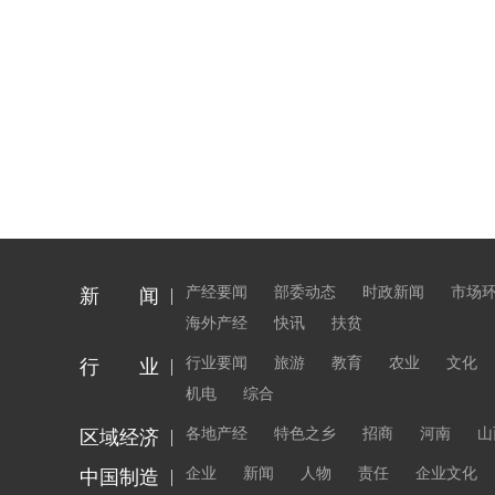
产经要闻
部委动态
时政新闻
市场
新 闻
海外产经
快讯
扶贫
行业要闻
旅游
教育
农业
文化
行 业
机电
综合
各地产经
特色之乡
招商
河南
山
区域经济
企业
新闻
人物
责任
企业文化
中国制造