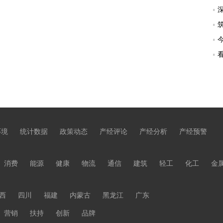
环境
统计数据
政策动态
产经评论
产经分析
产经预警
消费
能源
健康
物流
通信
建筑
轻工
化工
金
西
四川
福建
内蒙古
黑龙江
广东
营销
扶持
创新
品牌