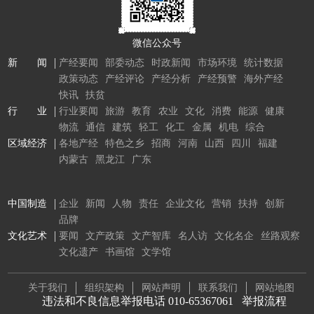
微信公众号
新 闻
产经要闻
部委动态
时政新闻
市场环境
统计数据
政策动态
产经评论
产经分析
产经预警
海外产经
快讯
扶贫
行 业
行业要闻
旅游
教育
农业
文化
消费
能源
健康
物流
通信
建筑
轻工
化工
金属
机电
综合
区域经济
各地产经
特色之乡
招商
河南
山西
四川
福建
内蒙古
黑龙江
广东
中国制造
企业
新闻
人物
责任
企业文化
营销
扶持
创新
品牌
文化艺术
要闻
文产政策
文产智库
名人访
文化名企
丝路观察
文化遗产
书画馆
文学馆
关于我们
组织架构
网站声明
联系我们
网站地图
违法和不良信息举报电话 010-65367061
举报流程