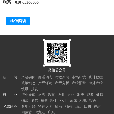
联系：010-65363056。
延伸阅读
微信公众号
新 闻
产经要闻
部委动态
时政新闻
市场环境
统计数据
政策动态
产经评论
产经分析
产经预警
海外产经
快讯
扶贫
行 业
行业要闻
旅游
教育
农业
文化
消费
能源
健康
物流
通信
建筑
轻工
化工
金属
机电
综合
区域经济
各地产经
特色之乡
招商
河南
山西
四川
福建
内蒙古
黑龙江
广东