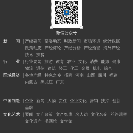
微信公众号
新 闻
产经要闻
部委动态
时政新闻
市场环境
统计数据
政策动态
产经评论
产经分析
产经预警
海外产经
快讯
扶贫
行 业
行业要闻
旅游
教育
农业
文化
消费
能源
健康
物流
通信
建筑
轻工
化工
金属
机电
综合
区域经济
各地产经
特色之乡
招商
河南
山西
四川
福建
内蒙古
黑龙江
广东
中国制造
企业
新闻
人物
责任
企业文化
营销
扶持
创新
品牌
文化艺术
要闻
文产政策
文产智库
名人访
文化名企
丝路观察
文化遗产
书画馆
文学馆