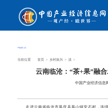
当前位置
首页
>
乡村振兴
>
滇
>
云南临沧：“茶+果”融
中国产业经济信息网 时
走进云南省临沧市凤庆县凤山镇安石村，连绵