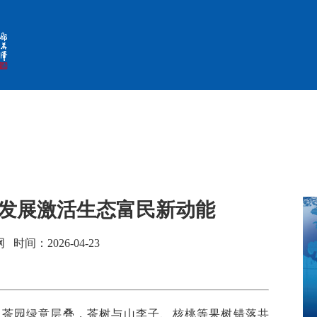
合发展激活生态富民新动能
间：2026-04-23
茶园绿意层叠，茶树与山李子、核桃等果树错落共