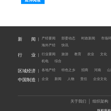
延伸阅读
产经要闻
部委动态
时政新闻
市场
新 闻
海外产经
快讯
行业要闻
旅游
教育
农业
文化
行 业
机电
综合
各地产经
特色之乡
招商
河南
山
区域经济
企业
新闻
人物
责任
企业文化
中国制造
关于我们
组织架构
版权所有