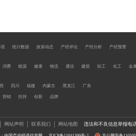
环境
统计数据
政策动态
产经评论
产经分析
产经预警
消费
能源
健康
物流
通信
建筑
轻工
化工
金
西
四川
福建
内蒙古
黑龙江
广东
营销
扶持
创新
品牌
网站声明
联系我们
网站地图
违法和不良信息举报电话 01
：中国产业经济信息网
京ICP备11041399号-2
京公网安备1101050