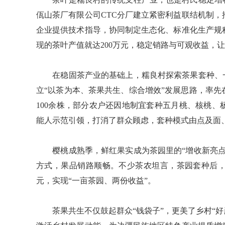
佤山茶厂有限公司CTC分厂建立紧密利益联结机制
企业提供技术指导，协同制定生态化、标准化生产规
现的茶叶产值就达200万元，稳定销路与可观收益，
在稳固茶产业的基础上，糯良村探索茶果套种、一
立“以茶为本、茶果共生、综合增效”发展思路，率先
100余株，部分农户还因地制宜套种五月桃、核桃
能人示范引领，打消了群众顾虑，套种模式由点及面
樱桃成熟季，鲜红果实成为茶园里的“增收新亮点
方式，果品销路顺畅。不少茶农坦言，茶园套种后
元，实现“一亩茶园、两份收益”。
茶果共生不仅鼓起群众“钱袋子”，更美了乡村“好颜