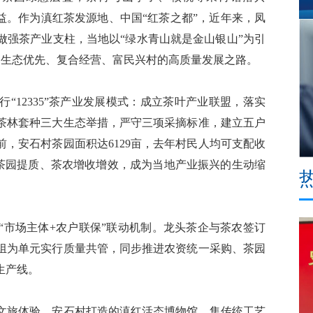
益。作为滇红茶发源地、中国“红茶之都”，近年来，凤
做强茶产业支柱，当地以“绿水青山就是金山银山”为引
出一条生态优先、复合经营、富民兴村的高质量发展之路。
12335”茶产业发展模式：成立茶叶产业联盟，落实
茶林套种三大生态举措，严守三项采摘标准，建立五户
，安石村茶园面积达6129亩，去年村民人均可支配收
生态茶园提质、茶农增收增效，成为当地产业振兴的生动缩
市场主体+农户联保”联动机制。龙头茶企与茶农签订
组为单元实行质量共管，同步推进农资统一采购、茶园
生产线。
旅体验。安石村打造的滇红活态博物馆，集传统工艺