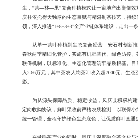
生，“茶—林—果”复合种植模式让一亩地产出翻倍效
庆县依托得天独厚的生态禀赋与精湛制茶技艺，持续
领，深入推进“1+8+3+3”全产业链体系建设，走
从单一茶叶种植到生态复合经营，安石村创新推行“
春秋两季精细化管护，实施有机肥替代、绿色防控、
联保机制，以标准化、生态化管理筑牢品质根基。目前
入2.66万元，其中茶农人均茶叶收入超7000元。
影。
为从源头保障品质、稳定收益，凤庆县积极构建“
定向收购协议，鲜叶采收前严格农残检测；以联保小
统一管理，全程守护绿色生态底色，让优质鲜叶直通
在做强茶产业的同时，凤庆县深度融合茶文化与文