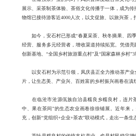
展示、采茶制茶体验、茶俗文化传播于一体，成为传
物馆已接待游客近4000人次，以文促旅、以旅兴茶，
如今，安石村已形成“春夏采茶、秋冬摘果、四季
经营、服务多元经营者，增收渠道持续拓宽。凭借亮
创新基地、“全国乡村旅游重点村”及“国家森林乡村”
以安石村为示范引领，凤庆县正全力推动茶产业全
片，让生态美、产业兴、百姓富的乡村振兴画卷在滇
在临沧市沧源佤族自治县糯良乡糯良村，连片茶
中、果在茶间”的生态农业画卷徐徐铺展。近年来
充，创新“党组织+企业+茶农”联动模式，走出一条
茶叶是糯良村的传统支柱产业，也是村民稳定增收