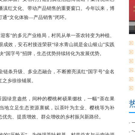
播滇红文化、带动产品销售的重要窗口。今年以来，博
打通“文化体验—产品销售”闭环。
迎客”的多元产业格局，村民从单一茶农转变为种植、
眼成效，安石村接连荣获“绿水青山就是金山银山”实践
3块“国字号”招牌，生态优势持续转化为发展优势。
链条升级、多业态融合，不断擦亮滇红“国字号”金名
红之乡徐徐铺展。
园绿意盎然，间种的樱桃树硕果缀枝，一幅“茶在果
，当地立足生态资源禀赋，以茶叶为主业、樱桃等为补
生态优先、提质增效、群众增收的乡村振兴新路径。
的“压舱石”。为做强茶叶根基，村党总支与云南沧源