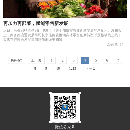
再加力再部署，赋能零售新发展
近日，商务部联合多部门印发了《关于加快零售业创新发展的意见》。发布会
上，商务部流通发展司司长李佳路就推动实体零售创新转型以及推动线上线下
零售互促融合发展等问题作出详细阐释。
2026-07-14
4
16974条
上一页
1
2
3
5
6
7
8
9
10
1213
下一页
微信公众号