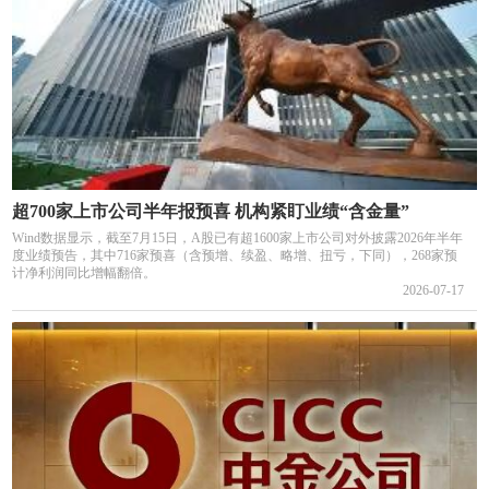
超700家上市公司半年报预喜 机构紧盯业绩“含金量”
Wind数据显示，截至7月15日，A股已有超1600家上市公司对外披露2026年半年
度业绩预告，其中716家预喜（含预增、续盈、略增、扭亏，下同），268家预
计净利润同比增幅翻倍。
2026-07-17