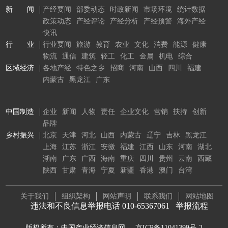
新 闻
产经要闻
部委动态
时政新闻
市场环境
统计数据
政策动态
产经评论
产经分析
产经预警
海外产经
快讯
行 业
行业要闻
旅游
教育
农业
文化
消费
能源
健康
物流
通信
建筑
轻工
化工
金属
机电
综合
区域经济
各地产经
特色之乡
招商
河南
山西
四川
福建
内蒙古
黑龙江
广东
中国制造
企业
新闻
人物
责任
企业文化
营销
扶持
创新
品牌
乡村振兴
北京
天津
河北
山西
内蒙古
辽宁
吉林
黑龙江
上海
江苏
浙江
安徽
福建
江西
山东
河南
湖北
湖南
广东
广西
海南
重庆
四川
贵州
云南
西藏
陕西
甘肃
青海
宁夏
新疆
香港
澳门
台湾
关于我们
组织架构
网站声明
联系我们
网站地图
违法和不良信息举报电话 010-65367061
举报流程
版权所有：中国产业经济信息网
京ICP备11041399号-2