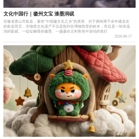
文化中国行｜徽州文宝 漆墨润砚
安徽省黄山市歙县，素有“中国徽文化之乡”的美誉。对于拥有两千余年建县史
的歙县而言，非物质文化遗产不仅是陈列在博物馆里的标本，而且是一块块温
润的歙砚、一锭锭幽香的徽墨、一盏盏在古村夜色中游动的鱼灯
2026-06-17