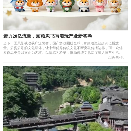
聚力20亿流量，顽顽崽书写潮玩产业新答卷
当下，国风影视收获广泛赞誉，国产游戏圈粉全球，IP顽顽崽获超20亿播放
量。多姿多彩的文化载体，让中华优秀传统文化不断突破传播边界，而一众优
质作品更是以文化为内核、以情感为桥梁，推动传统文脉深度融入日常生活。
2026-06-18