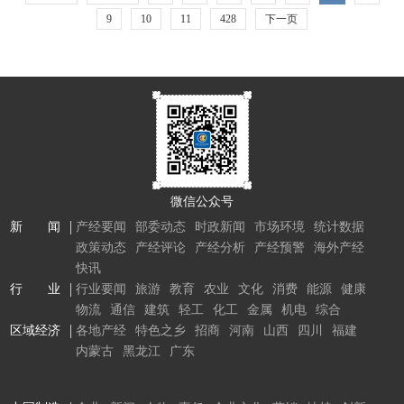
9
10
11
428
下一页
微信公众号
新 闻
产经要闻
部委动态
时政新闻
市场环境
统计数据
政策动态
产经评论
产经分析
产经预警
海外产经
快讯
行 业
行业要闻
旅游
教育
农业
文化
消费
能源
健康
物流
通信
建筑
轻工
化工
金属
机电
综合
区域经济
各地产经
特色之乡
招商
河南
山西
四川
福建
内蒙古
黑龙江
广东