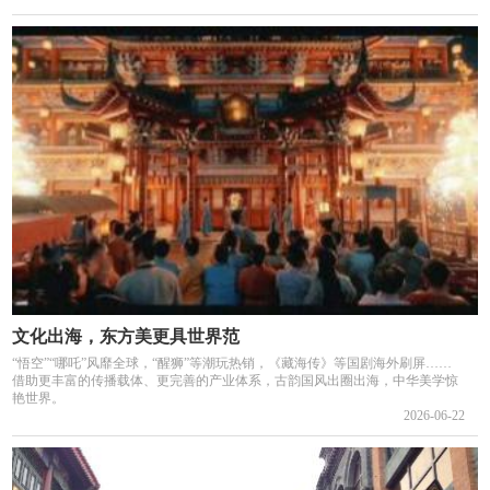
文化出海，东方美更具世界范
“悟空”“哪吒”风靡全球，“醒狮”等潮玩热销，《藏海传》等国剧海外刷屏……
借助更丰富的传播载体、更完善的产业体系，古韵国风出圈出海，中华美学惊
艳世界。 ​
2026-06-22