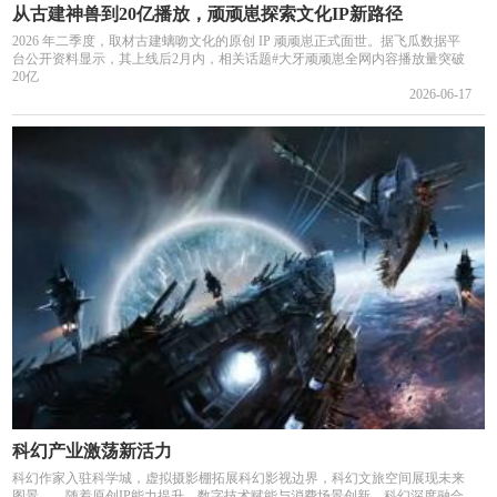
从古建神兽到20亿播放，顽顽崽探索文化IP新路径
2026 年二季度，取材古建螭吻文化的原创 IP 顽顽崽正式面世。据飞瓜数据平
台公开资料显示，其上线后2月内，相关话题#大牙顽顽崽全网内容播放量突破
20亿
2026-06-17
科幻产业激荡新活力
科幻作家入驻科学城，虚拟摄影棚拓展科幻影视边界，科幻文旅空间展现未来
图景……随着原创IP能力提升、数字技术赋能与消费场景创新，科幻深度融合