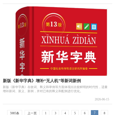
新版《新华字典》增补“无人机”等新词新例
新版《新华字典》在收词、释义和举例等方面体现出比较鲜明的时代性，适量
增补新词、新义、新例，并对已有的释义和配例进行优化。
2026-06-15
7
5985条
上一页
1
3
4
5
6
8