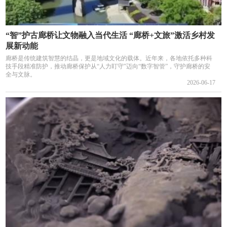
“智”护古廊桥让文物融入当代生活 “廊桥+文旅”激活乡村发
展新动能
廊桥是传统建筑智慧的结晶，更是地域文化的载体。近年来，各地依托多种科
技手段精准防护，推动廊桥保护从“人力盯守”迈向“数字智管”，守护廊桥的安
全与文脉。
2026-06-17