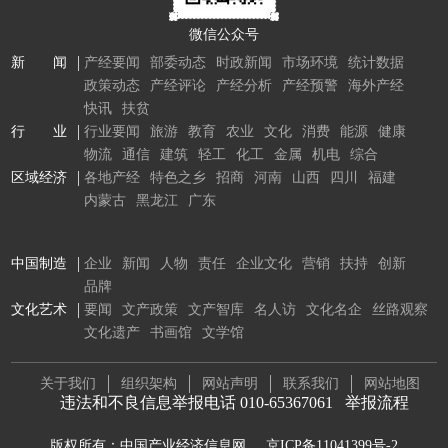
微信公众号
新 闻
产经要闻
部委动态
时政新闻
市场环境
统计数据
政策动态
产经评论
产经分析
产经预警
海外产经
快讯
扶贫
行 业
行业要闻
旅游
教育
农业
文化
消费
能源
健康
物流
通信
建筑
轻工
化工
金属
机电
综合
区域经济
各地产经
特色之乡
招商
河南
山西
四川
福建
内蒙古
黑龙江
广东
中国制造
企业
新闻
人物
责任
企业文化
营销
扶持
创新
品牌
文化艺术
要闻
文产政策
文产智库
名人访
文化名企
丝路观察
文化遗产
书画馆
文学馆
关于我们
组织架构
网站声明
联系我们
网站地图
违法和不良信息举报电话 010-65367061
举报流程
版权所有：中国产业经济信息网
京ICP备11041399号-2