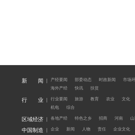
产经要闻
部委动态
时政新闻
市场
新 闻
海外产经
快讯
扶贫
行业要闻
旅游
教育
农业
文化
行 业
机电
综合
各地产经
特色之乡
招商
河南
山
区域经济
企业
新闻
人物
责任
企业文化
中国制造