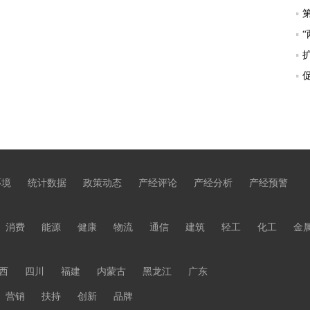
环境
统计数据
政策动态
产经评论
产经分析
产经预警
消费
能源
健康
物流
通信
建筑
轻工
化工
金
西
四川
福建
内蒙古
黑龙江
广东
营销
扶持
创新
品牌