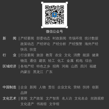
微信公众号
新 闻
产经要闻
部委动态
时政新闻
市场环境
统计数据
政策动态
产经评论
产经分析
产经预警
海外产经
快讯
扶贫
行 业
行业要闻
旅游
教育
农业
文化
消费
能源
健康
物流
通信
建筑
轻工
化工
金属
机电
综合
区域经济
各地产经
特色之乡
招商
河南
山西
四川
福建
内蒙古
黑龙江
广东
中国制造
企业
新闻
人物
责任
企业文化
营销
扶持
创新
品牌
文化艺术
要闻
文产政策
文产智库
名人访
文化名企
丝路观察
文化遗产
书画馆
文学馆